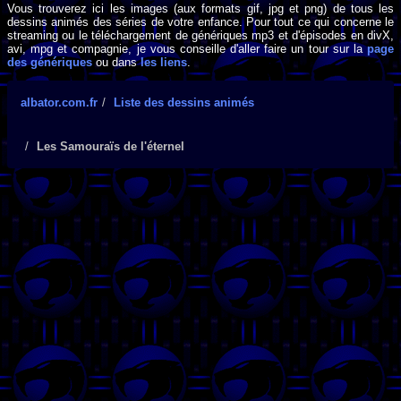
Vous trouverez ici les images (aux formats gif, jpg et png) de tous les
dessins animés des séries de votre enfance. Pour tout ce qui concerne le
streaming ou le téléchargement de génériques mp3 et d'épisodes en divX,
avi, mpg et compagnie, je vous conseille d'aller faire un tour sur la
page
des génériques
ou dans
les liens
.
albator.com.fr
Liste des dessins animés
Les Samouraïs de l'éternel