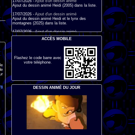
17/07/2026 -
Ajout d'un dessin animé
Ajout du dessin animé Heidi (2005) dans la liste.
17/07/2026 -
Ajout d'un dessin animé
Ajout du dessin animé Heidi et le lynx des
montagnes (2025) dans la liste.
17/07/2026 -
Ajout d'un dessin animé
Ajout du dessin animé Heidi (2015) dans la liste.
ACCÈS MOBILE
17/07/2026 -
Ajout d'un dessin animé
Ajout du dessin animé Heidi (1995) dans la liste.
09/07/2026 -
Ajout d'un dessin animé
Flashez le code barre avec
Ajout du dessin animé Genki l'Aventurier de la
votre téléphone.
le
Chance (2006) dans la liste.
de
ur
04/07/2026 -
Ajout d'un dessin animé
Ajout du dessin animé Vilain Petit Canard (2000)
dans la liste.
78
DESSIN ANIMÉ DU JOUR
04/07/2026 -
Ajout d'un dessin animé
Ajout du dessin animé Le Noël du vilain petit
canard (2003) dans la liste.