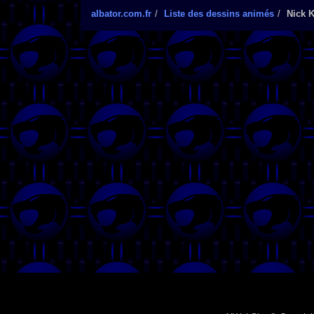
albator.com.fr
Liste des dessins animés
Nick K