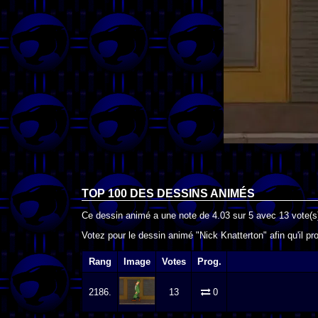
TOP 100 DES
DESSINS ANIMÉS
Ce dessin animé a une note de
4.03
sur
5
avec
13
vote(s
Votez pour le dessin animé "Nick Knatterton" afin qu'il p
Rang
Image
Votes
Prog.
2186.
13
0