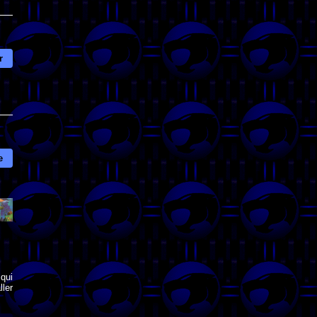
r
e
qui
ler