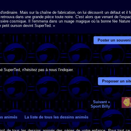
 d'ordinaire. Mais sur la chaîne de fabrication, on lui découvrit un défaut et il f
retrouva dans une grande pièce toute noire. C'est alors que venant de l'espa
ssière cosmique. Il l'emmena dans un nuage magique où la bonne fée Nature
e petit ourson devint SuperTed. »
Poster un souveni
é SuperTed, n'hésitez pas à nous l'indiquer.
Proposer un sit
Suivant »
Sport Billy
ins animés
La liste de tous les dessins animés
png) de tous les dessins animés des séries de votre enfance. Pour tout ce 