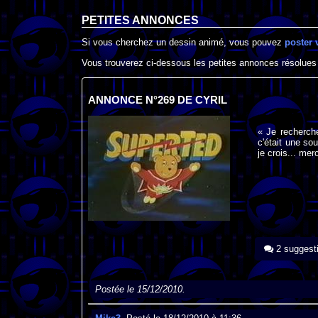
PETITES ANNONCES
Si vous cherchez un dessin animé, vous pouvez
poster 
Vous trouverez ci-dessous les petites annonces résolues
ANNONCE N°269 DE CYRIL
« Je recherch
c'était une so
je crois... mer
2 suggest
Postée le 15/12/2010.