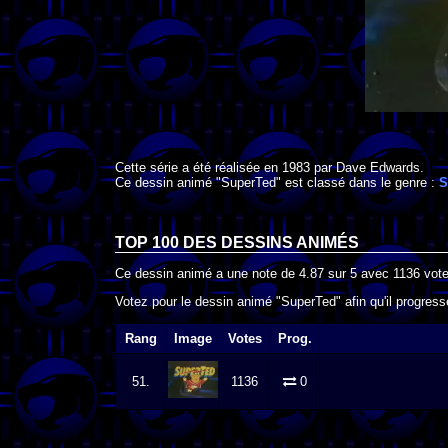
Cette série a été réalisée en
1983
par
Dave Edwards
.
Ce dessin animé "SuperTed" est classé dans le genre :
S
TOP 100 DES
DESSINS ANIMÉS
Ce dessin animé a une note de
4.87
sur
5
avec
1136
vote
Votez pour le dessin animé "SuperTed" afin qu'il progres
Rang
Image
Votes
Prog.
51.
1136
0