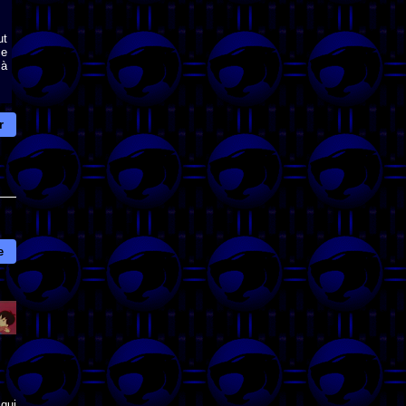
ut
ce
 à
r
e
qui