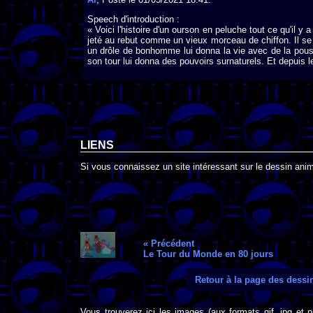
Speech d'introduction :
« Voici l'histoire d'un ourson en peluche tout ce qu'il y a
jeté au rebut comme un vieux morceau de chiffon. Il se 
un drôle de bonhomme lui donna la vie avec de la pou
son tour lui donna des pouvoirs surnaturels. Et depuis l
LIENS
Si vous connaissez un site intéressant sur le dessin anim
« Précédent
Le Tour du Monde en 80 jours
Retour à la page des dess
Vous trouverez ici les images (aux formats gif, jpg et 