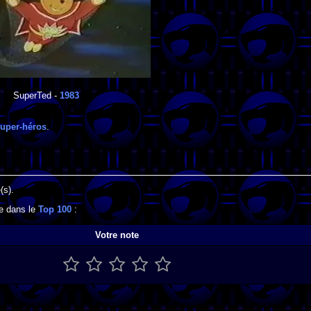
SuperTed
-
1983
uper-héros
.
(s).
se dans le
Top 100
:
Votre note