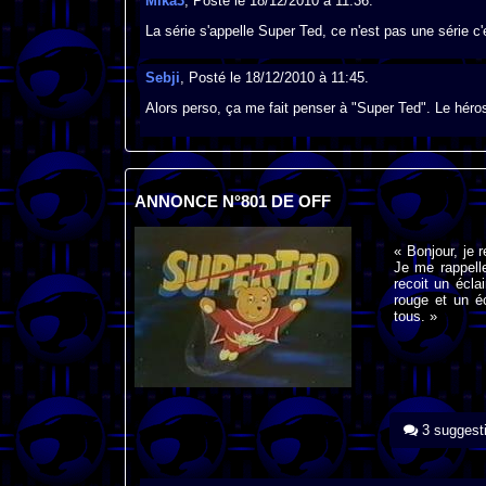
Mika3
, Posté le 18/12/2010 à 11:36.
La série s'appelle Super Ted, ce n'est pas une série 
Sebji
, Posté le 18/12/2010 à 11:45.
Alors perso, ça me fait penser à "Super Ted". Le héro
ANNONCE N°801 DE OFF
« Bonjour, je 
Je me rappell
recoit un écla
rouge et un éc
tous. »
3 suggest