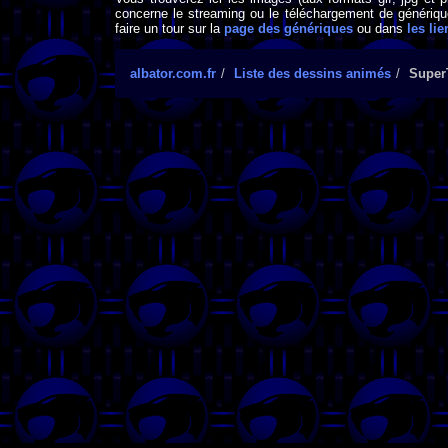
concerne le streaming ou le téléchargement de générique
faire un tour sur la
page des génériques
ou dans
les lie
albator.com.fr
Liste des dessins animés
Super