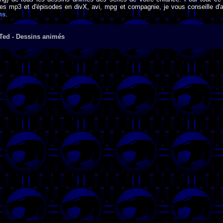
s mp3 et d'épisodes en divX, avi, mpg et compagnie, je vous conseille d'al
ns
.
Ted - Dessins animés