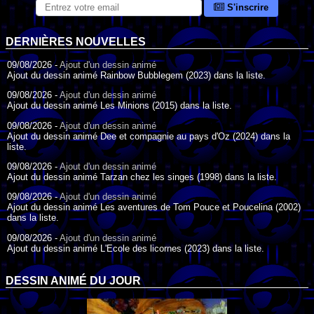
S'inscrire
DERNIÈRES NOUVELLES
09/08/2026 -
Ajout d'un dessin animé
Ajout du dessin animé Rainbow Bubblegem (2023) dans la liste.
09/08/2026 -
Ajout d'un dessin animé
Ajout du dessin animé Les Minions (2015) dans la liste.
09/08/2026 -
Ajout d'un dessin animé
Ajout du dessin animé Dee et compagnie au pays d'Oz (2024) dans la
liste.
09/08/2026 -
Ajout d'un dessin animé
Ajout du dessin animé Tarzan chez les singes (1998) dans la liste.
09/08/2026 -
Ajout d'un dessin animé
Ajout du dessin animé Les aventures de Tom Pouce et Poucelina (2002)
dans la liste.
09/08/2026 -
Ajout d'un dessin animé
Ajout du dessin animé L'Ecole des licornes (2023) dans la liste.
09/08/2026 -
Ajout d'un dessin animé
Ajout du dessin animé Wonder Choux ! (2006) dans la liste.
DESSIN ANIMÉ DU JOUR
09/08/2026 -
Ajout d'un dessin animé
Ajout du dessin animé Anna et ses amis (2022) dans la liste.