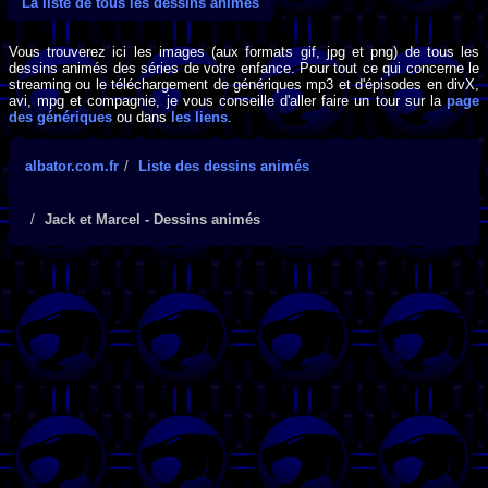
La liste de tous les dessins animés
Vous trouverez ici les images (aux formats gif, jpg et png) de tous les
dessins animés des séries de votre enfance. Pour tout ce qui concerne le
streaming ou le téléchargement de génériques mp3 et d'épisodes en divX,
avi, mpg et compagnie, je vous conseille d'aller faire un tour sur la
page
des génériques
ou dans
les liens
.
albator.com.fr
Liste des dessins animés
Jack et Marcel - Dessins animés