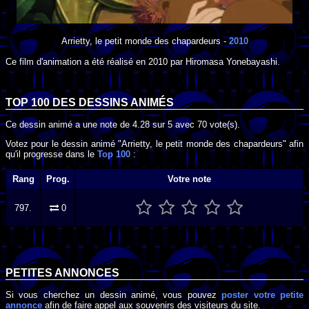
Arrietty, le petit monde des chapardeurs
-
2010
Ce film d'animation a été réalisé en
2010
par
Hiromasa Yonebayashi
.
TOP 100 DES
DESSINS ANIMÉS
Ce dessin animé a une note de
4.28
sur
5
avec
70
vote(s).
Votez pour le dessin animé "Arrietty, le petit monde des chapardeurs" afin
qu'il progresse dans le
Top 100
:
Rang
Prog.
Votre note
797.
0
PETITES ANNONCES
Si vous cherchez un dessin animé, vous pouvez
poster votre petite
annonce
afin de faire appel aux souvenirs des visiteurs du site.