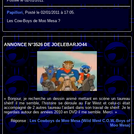
Postée le 02/01/2011.
Papillori
, Posté le 02/01/2011 à 17:05.
Les Cow-Boys de Moo Mesa ?
ANNONCE N°3526 DE JOELEBARJO44
« Bonjour, je recherche un dessin animé mettant en scène un taureau
shérif il me semble, l’histoire se déroule au Far West et celui-ci était
accompagné de 2 autres taureau l’aidant dans son travail de shérif. Je le
regardais autour des années 2010 en DVD il me semble. Merci. »
Réponse :
Les Cowboys de Moo Mesa (Wild West C.O.W.-Boys of
Moo Mesa)