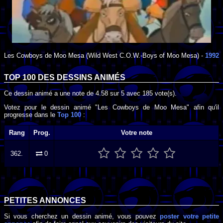
Les Cowboys de Moo Mesa
(Wild West C.O.W.-Boys of Moo Mesa) -
1992
TOP 100 DES
DESSINS ANIMÉS
Ce dessin animé a une note de
4.58
sur
5
avec
185
vote(s).
Votez pour le dessin animé "Les Cowboys de Moo Mesa" afin qu'il
progresse dans le
Top 100
:
Rang
Prog.
Votre note
362.
0
PETITES ANNONCES
Si vous cherchez un dessin animé, vous pouvez
poster votre petite