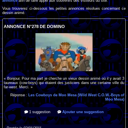
annonce
afin de faire appel aux souvenirs des visiteurs du site.
Vous trouverez ci-dessous les petites annonces résolues concernant ce
dessin animé.
ANNONCE N°278 DE DOMINO
« Bonjour, Pour ma part je cherche un vieux dessin animé où il y avait 3
taureaux (cow-boys) qui étaient des justiciers dans une certaine ville du
far-west. Merci. »
Réponse :
Les Cowboys de Moo Mesa (Wild West C.O.W.-Boys of
Moo Mesa)
1 suggestion
Ajouter une suggestion