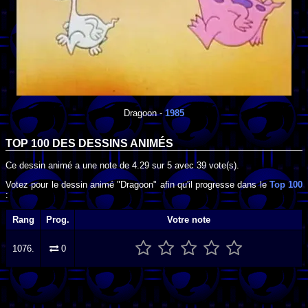
Dragoon
-
1985
TOP 100 DES
DESSINS ANIMÉS
Ce dessin animé a une note de
4.29
sur
5
avec
39
vote(s).
Votez pour le dessin animé "Dragoon" afin qu'il progresse dans le
Top 100
:
Rang
Prog.
Votre note
1076.
0