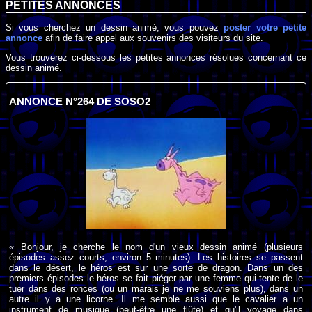
PETITES ANNONCES
Si vous cherchez un dessin animé, vous pouvez
poster votre petite
annonce
afin de faire appel aux souvenirs des visiteurs du site.
Vous trouverez ci-dessous les petites annonces résolues concernant ce
dessin animé.
ANNONCE N°264 DE SOSO2
« Bonjour, je cherche le nom d'un vieux dessin animé (plusieurs
épisodes assez courts, environ 5 minutes). Les histoires se passent
dans le désert, le héros est sur une sorte de dragon. Dans un des
premiers épisodes le héros se fait piéger par une femme qui tente de le
tuer dans des ronces (ou un marais je ne me souviens plus), dans un
autre il y a une licorne. Il me semble aussi que le cavalier a un
instrument de musique (peut-être une flûte) et qu'il voyage dans