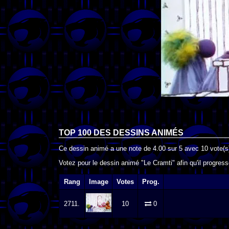
TOP 100 DES
DESSINS ANIMÉS
Ce dessin animé a une note de
4.00
sur
5
avec
10
vote(s
Votez pour le dessin animé "Le Cramti" afin qu'il progres
Rang
Image
Votes
Prog.
2711.
10
0