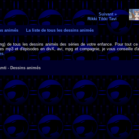
Suivant »
Rikki Tikki Tavi
ins animés
La liste de tous les dessins animés
png) de tous les dessins animés des séries de votre enfance. Pour tout ce 
s mp3 et d'épisodes en divX, avi, mpg et compagnie, je vous conseille d'al
ns
.
amti - Dessins animés