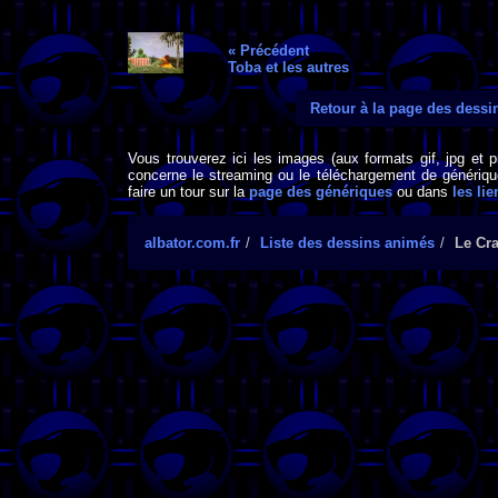
« Précédent
Toba et les autres
Retour à la page des dess
Vous trouverez ici les images (aux formats gif, jpg et 
concerne le streaming ou le téléchargement de générique
faire un tour sur la
page des génériques
ou dans
les lie
albator.com.fr
Liste des dessins animés
Le Cr