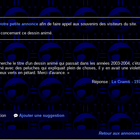
votre petite annonce
afin de faire appel aux souvenirs des visiteurs du site.
 concernant ce dessin animé.
cherche le titre d'un dessin animé qui passait dans les années 2003-2004, c'éta
é avec des peluches qui expliquait plein de choses, il y en avait une violet
ux verts en pétard. Merci d'avance. »
Réponse :
Le Cramti
- 19
ion
Ajouter une suggestion
Retour aux annonces