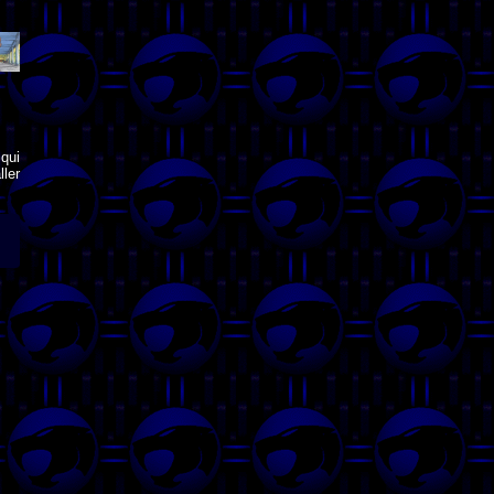
qui
ler