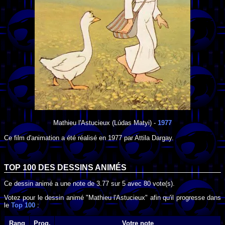
Mathieu l'Astucieux
(Lúdas Matyi) -
1977
Ce film d'animation a été réalisé en
1977
par
Attila Dargay
.
TOP 100 DES
DESSINS ANIMÉS
Ce dessin animé a une note de
3.77
sur
5
avec
80
vote(s).
Votez pour le dessin animé "Mathieu l'Astucieux" afin qu'il progresse dans
le
Top 100
:
Rang
Prog.
Votre note