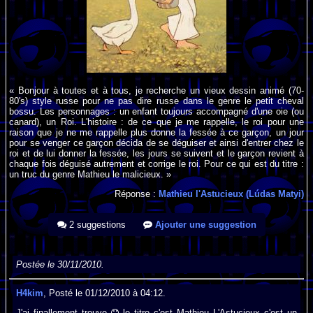
« Bonjour à toutes et à tous, je recherche un vieux dessin animé (70-
80's) style russe pour ne pas dire russe dans le genre le petit cheval
bossu. Les personnages : un enfant toujours accompagné d'une oie (ou
canard), un Roi. L'histoire : de ce que je me rappelle, le roi pour une
raison que je ne me rappelle plus donne la fessée à ce garçon, un jour
pour se venger ce garçon décida de se déguiser et ainsi d'entrer chez le
roi et de lui donner la fessée, les jours se suivent et le garçon revient à
chaque fois déguisé autrement et corrige le roi. Pour ce qui est du titre :
un truc du genre Mathieu le malicieux. »
Réponse :
Mathieu l'Astucieux (Lúdas Matyi)
2 suggestions
Ajouter une suggestion
Postée le 30/11/2010.
H4kim
, Posté le 01/12/2010 à 04:12.
J'ai finallement trouve
le titre c'est Mathieu L'Astucieux c'est un