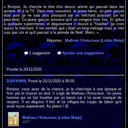
« Bonjour, Je cherche le titre d'un dessin animé qui passait dans les
années 80 à la TV. Dans mes souvenirs, le jeune héros, un petit garçon
était puni (je ne sais plus pourquoi) par un méchant puissant (un roi
peut-être). Ce jeune garçon annonce qu'il se vengera trois fois. Et grâce
à quelques supercheries et déguisement il réussit à "fouetter" (je crois
aussi) le méchant. Il me semble que c'était un long-métrage mais je n'en
suis pas sûr et qu'il passait à la période de Noël. Merci. »
Réponse :
Mathieu l'Astucieux (Lúdas Matyi)
1 suggestion
Ajouter une suggestion
Postée le 20/11/2020.
DJAYKWIN
, Posté le 21/11/2020 à 00:55.
Bonjour, vous avez de la chance, je le cherchais à une époque et
finis par le trouver en dvd. Il s'agit de Mathieu l'Astucieux. Un jeune
homme qui se fait fouetter par un baron car il lui avait manqué de
respect. Il se déguise 3 fois et lui infligea les coups de bâton qu'il
avait reçus auparavant. Au plaisir !
Mathieu l'Astucieux (Lúdas Matyi)
1977