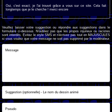
Oui, c'est exact; je l'ai trouvé grâce a vous sur ce site. Cela fait
longtemps que je le cherche ! merci encore
Veuillez laisser votre suggestion ou répondre aux suggestions dans le
formulaire ci-dessous. N'oubliez pas que les propos injurieux ou racistes
sont interdits. Evitez le style SMS et n'écrivez pas tout en MAJUSCULES
si vous voulez que votre message ne soit pas supprimé par le modérateur.
Message
Suggestion (optionnelle) - Le nom du dessin animé
Pseudo