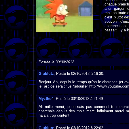
chaque branch
a un garçon q
maison toute e
c'est plutôt d
souvenir d'eu
cherche sans 
passait il y a
Postée le 30/09/2012.
Glublutz
, Posté le 02/10/2012 à 16:30.
Bonjour. Ah, depuis le temps qu'on le cherchait (et a
je l'ai : ce serait "Le Nidouille" http://www.youtu
Myztho4
, Posté le 03/10/2012 à 21:49.
Ah mille merci, je ne sais pas comment te remerci
cherchais depuis des mois merci infiniment merci me
halala trop content.
Glublutz
, Posté le 03/10/2012 à 22:02.