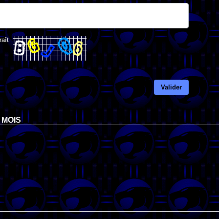
raît
Valider
 MOIS