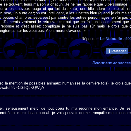
e se trouvent leurs maison à chacun. Je ne me rappelle que 3 personnage il
ui a les cheveux rouge et qui fait du skate, une fille adore le rose et a 
n rose, un autre garçon est intelligent, a les lunettes bleu (quand je dis mais
es petites chambres séparées) par contre les autres personnages je n'ai pas 
x. J'aimerais vraiment le retrouver surtout que ça fait un bon moment que 
réponse et c'est assez compliqué je ne suis pas sûr mais je crois que 
 longtemps sur les Zouzous. Alors merci d'avance. »
Réponse :
Le Nidouille
- 20
Partager
Retour aux annonces
vec la mention de possibles animaux humanisés la dernière fois), je crois que
be.com/watch?v=CGifQ9KQWgA
er, sérieusement merci de tout cœur tu m'a redonné mon enfance. Je les
rci à toi merci beaucoup ah je vais pouvoir dormir tranquille merci encore