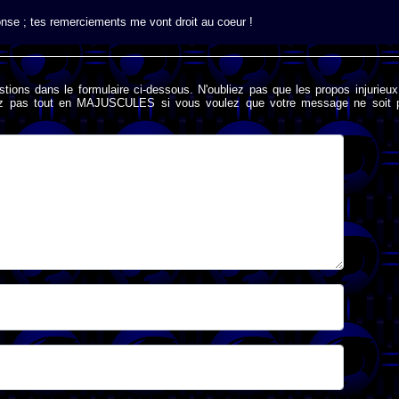
éponse ; tes remerciements me vont droit au coeur !
stions dans le formulaire ci-dessous. N'oubliez pas que les propos injurieu
rivez pas tout en MAJUSCULES si vous voulez que votre message ne soit 