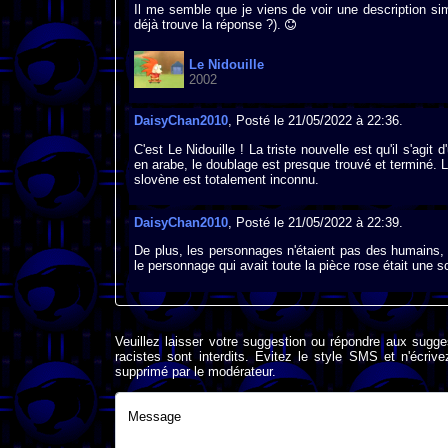
Il me semble que je viens de voir une description simil
déjà trouve la réponse ?).
Le Nidouille
2002
DaisyChan2010
, Posté le 21/05/2022 à 22:36.
C'est Le Nidouille ! La triste nouvelle est qu'il s'ag
en arabe, le doublage est presque trouvé et terminé. L
slovène est totalement inconnu.
DaisyChan2010
, Posté le 21/05/2022 à 22:39.
De plus, les personnages n'étaient pas des humains,
le personnage qui avait toute la pièce rose était une s
Veuillez laisser votre suggestion ou répondre aux sugge
racistes sont interdits. Evitez le style SMS et n'éc
supprimé par le modérateur.
Message