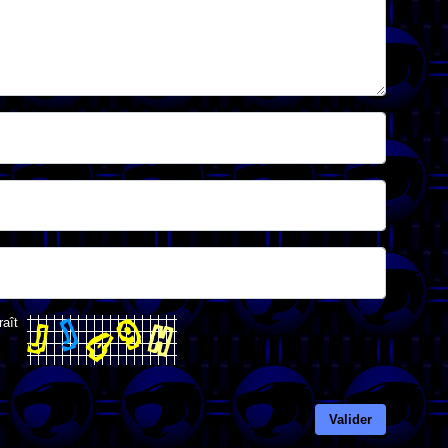
raît
Valider