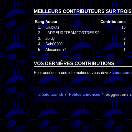
MEILLEURS CONTRIBUTEURS SUR TROIS
Rang
Auteur
Contributions
1.
Glublutz
15
2.
LARPEUR2TEAMFORTRESS2
2
3.
Jordy
2
4.
Seb06200
1
5.
Alexandre74
1
VOS DERNIÈRES CONTRIBUTIONS
Pour accéder à ces informations, vous devez
vous conn
albator.com.fr
Petites annonces
Suggestions su