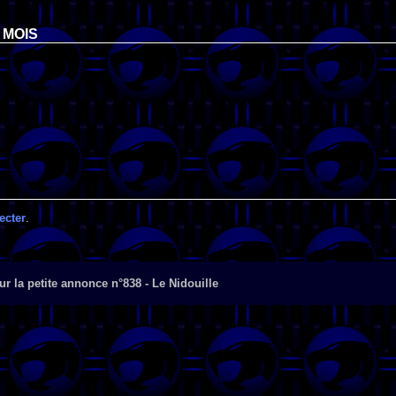
 MOIS
ecter
.
r la petite annonce n°838 - Le Nidouille