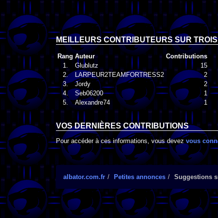
MEILLEURS CONTRIBUTEURS SUR TROIS
Rang
Auteur
Contributions
1.
Glublutz
15
2.
LARPEUR2TEAMFORTRESS2
2
3.
Jordy
2
4.
Seb06200
1
5.
Alexandre74
1
VOS DERNIÈRES CONTRIBUTIONS
Pour accéder à ces informations, vous devez
vous conn
albator.com.fr
Petites annonces
Suggestions su