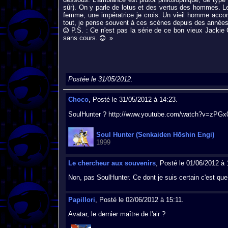
sûr). On y parle de lotus et des vertus des hommes. Le
femme, une impératrice je crois. Un vieil homme accom
tout, je pense souvent à ces scènes depuis des années 
P.S. : Ce n'est pas la série de ce bon vieux Jackie C
sans cours.
»
Postée le 31/05/2012.
Choco
, Posté le 31/05/2012 à 14:23.
SoulHunter ? http://www.youtube.com/watch?v=zPGx
Soul Hunter (Senkaiden Hōshin Engi)
1999
Le chercheur aux souvenirs
, Posté le 01/06/2012 à 
Non, pas SoulHunter. Ce dont je suis certain c'est qu
Papillori
, Posté le 02/06/2012 à 15:11.
Avatar, le dernier maître de l'air ?