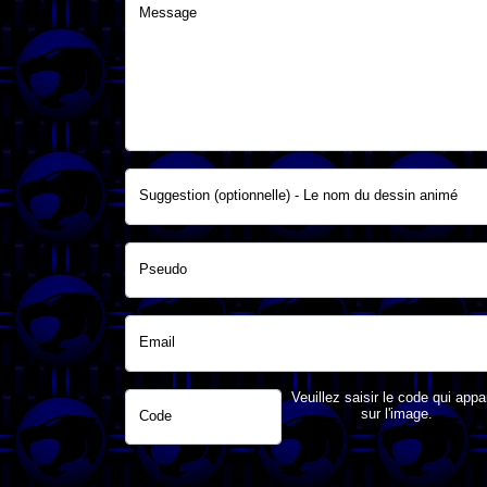
Message
Suggestion (optionnelle) - Le nom du dessin animé
Pseudo
Email
Veuillez saisir le code qui appa
sur l'image.
Code