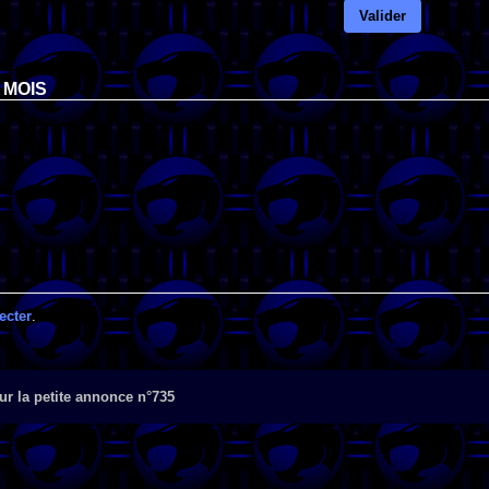
Valider
 MOIS
ecter
.
r la petite annonce n°735