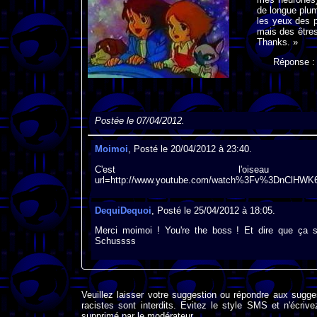
de longue plum
les yeux des p
mais des êtres 
Thanks. »
Réponse 
Postée le 07/04/2012.
Moimoi
, Posté le 20/04/2012 à 23:40.
C'est l'oiseau ble
url=http://www.youtube.com/watch%3Fv%3DnCl
DequiDequoi
, Posté le 25/04/2012 à 18:05.
Merci moimoi ! You're the boss ! Et dire que ça s'
Schussss
Veuillez laisser votre suggestion ou répondre aux sugge
racistes sont interdits. Evitez le style SMS et n'éc
supprimé par le modérateur.