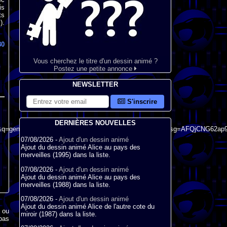
is
ts
).
80
Vous cherchez le titre d'un dessin animé ?
Postez une petite annonce
NEWSLETTER
S'inscrire
DERNIÈRES NOUVELLES
&q=generique+l%27oiseau+bleu+dessin+anim%C3%A9&usg=AFQjCNG62a
07/08/2026 -
Ajout d'un dessin animé
Ajout du dessin animé Alice au pays des
merveilles (1995) dans la liste.
07/08/2026 -
Ajout d'un dessin animé
Ajout du dessin animé Alice au pays des
merveilles (1988) dans la liste.
07/08/2026 -
Ajout d'un dessin animé
Ajout du dessin animé Alice de l'autre cote du
x ou
miroir (1987) dans la liste.
pas