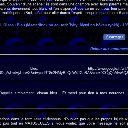
es. Souvenir d'une scène : ils sont dans une chambre avec leurs parents ma
arents deviennent tout blanc et l'on s’aperçoit que ce ne sont pas leur paren
maléfiques... (Bref, idéal pour aller dormir l'esprit tranquille quand on a 6 ans
:
L'Oiseau Bleu (Maeterlinck no aoi tori: Tyltyl Mytyl no bôken ryokô)
- 19
Partager
Retour aux annonces
u, http://www.google.fr/url?
HWK6DtgA&rct=j&sa=X&ei=ydeRT8e2NMyBhQeW4JGoBA&ved=0CCgQuAIwAQ
appelle simplement l'oiseau bleu... Et merci pour rien à mes neurones...
stions dans le formulaire ci-dessous. N'oubliez pas que les propos injurieu
rivez pas tout en MAJUSCULES si vous voulez que votre message ne soit 