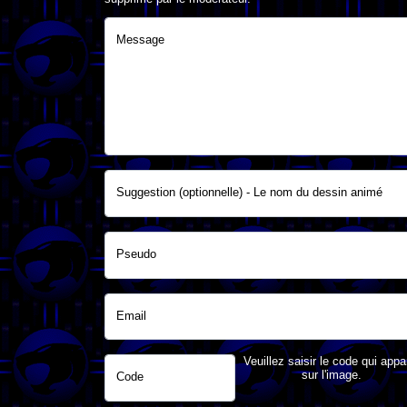
Message
Suggestion (optionnelle) - Le nom du dessin animé
Pseudo
Email
Veuillez saisir le code qui appa
sur l'image.
Code