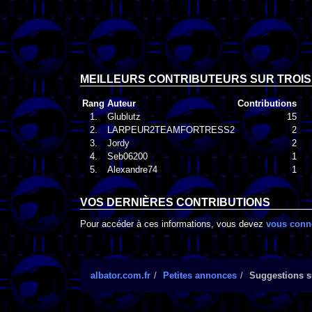
MEILLEURS CONTRIBUTEURS SUR TROIS
Rang
Auteur
Contributions
1.
Glublutz
15
2.
LARPEUR2TEAMFORTRESS2
2
3.
Jordy
2
4.
Seb06200
1
5.
Alexandre74
1
VOS DERNIÈRES CONTRIBUTIONS
Pour accéder à ces informations, vous devez
vous conn
albator.com.fr
Petites annonces
Suggestions su