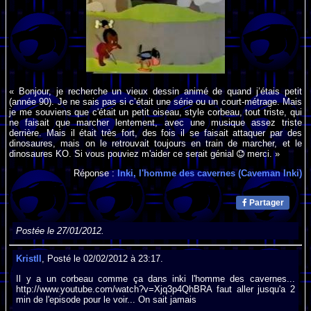
« Bonjour, je recherche un vieux dessin animé de quand j’étais petit
(année 90). Je ne sais pas si c’était une série ou un court-métrage. Mais
je me souviens que c'était un petit oiseau, style corbeau, tout triste, qui
ne faisait que marcher lentement, avec une musique assez triste
derrière. Mais il était très fort, des fois il se faisait attaquer par des
dinosaures, mais on le retrouvait toujours en train de marcher, et le
dinosaures KO. Si vous pouviez m'aider ce serait génial
merci. »
Réponse :
Inki, l'homme des cavernes (Caveman Inki)
Partager
Postée le 27/01/2012.
Kristll
, Posté le 02/02/2012 à 23:17.
Il y a un corbeau comme ça dans inki l'homme des cavernes...
http://www.youtube.com/watch?v=Xjq3p4QhBRA faut aller jusqu'a 2
min de l'episode pour le voir... On sait jamais