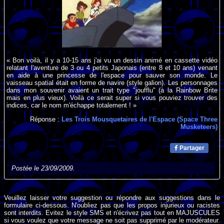
« Bon voilà, il y a 10-15 ans j'ai vu un dessin animé en cassette vidéo
relatant l'aventure de 3 ou 4 petits Japonais (entre 8 et 10 ans) venant
en aide à une princesse de l'espace pour sauver son monde. Le
vaisseau spatial était en forme de navire (style galion). Les personnages
dans mon souvenir avaient un trait type "joufflu" (à la Rainbow Brite
mais en plus vieux). Voilà ce serait super si vous pouviez trouver des
indices, car le nom m'échappe totalement ! »
Réponse :
Les Trois Mousquetaires de l'Espace (Space Three
Musketeers)
Partager
Postée le 23/09/2009.
Veuillez laisser votre suggestion ou répondre aux suggestions dans le
formulaire ci-dessous. N'oubliez pas que les propos injurieux ou racistes
sont interdits. Evitez le style SMS et n'écrivez pas tout en MAJUSCULES
si vous voulez que votre message ne soit pas supprimé par le modérateur.