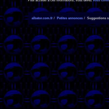
Pour accéder à ces informations, vous devez
vous conn
albator.com.fr
Petites annonces
Suggestions su