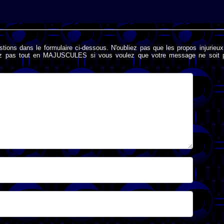
stions dans le formulaire ci-dessous. N'oubliez pas que les propos injurieu
rivez pas tout en MAJUSCULES si vous voulez que votre message ne soit 