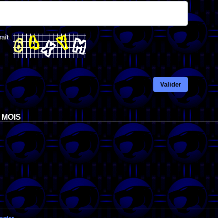
raît
Valider
 MOIS