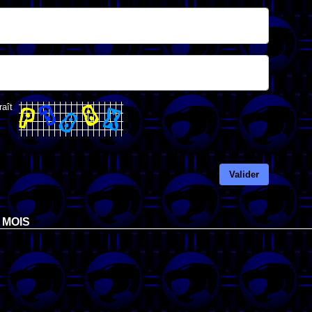
raît
Valider
 MOIS