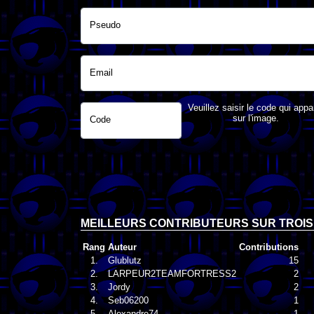
Pseudo
Email
Veuillez saisir le code qui appa
sur l'image.
Code
MEILLEURS CONTRIBUTEURS SUR TROIS
Rang
Auteur
Contributions
1.
Glublutz
15
2.
LARPEUR2TEAMFORTRESS2
2
3.
Jordy
2
4.
Seb06200
1
5.
Alexandre74
1