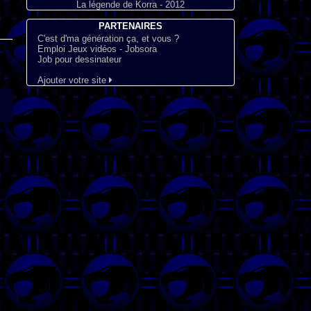
La légende de Korra - 2012
PARTENAIRES
C'est d'ma génération ça, et vous ?
Emploi Jeux vidéos - Jobsora
Job pour dessinateur
Ajouter votre site