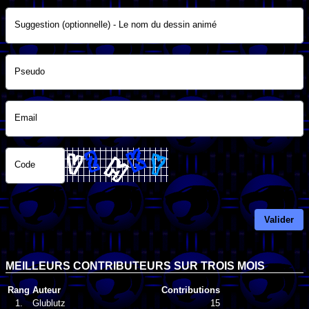
Suggestion (optionnelle) - Le nom du dessin animé
Pseudo
Email
Code
Valider
MEILLEURS CONTRIBUTEURS SUR TROIS MOIS
Rang
Auteur
Contributions
1.
Glublutz
15