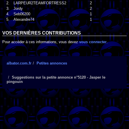
2.
LARPEUR2TEAMFORTRESS2
2
3.
Jordy
2
4.
Seb06200
1
5.
Alexandre74
1
VOS DERNIÈRES CONTRIBUTIONS
Pour accéder à ces informations, vous devez
vous connecter
.
albator.com.fr
Petites annonces
Suggestions sur la petite annonce n°5120 - Jasper le
pingouin