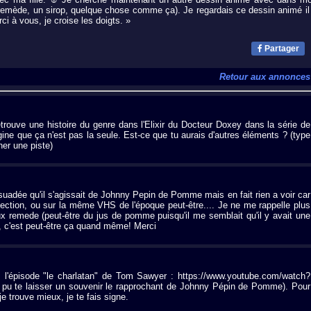
 remède, un sirop, quelque chose comme ça). Je regardais ce dessin animé il
ci à vous, je croise les doigts. »
Partager
Retour aux annonces
trouve une histoire du genre dans l'Elixir du Docteur Doxey dans la série de
ne que ça n'est pas la seule. Est-ce que tu aurais d'autres éléments ? (type
ner une piste)
persuadée qu'il s'agissait de Johnny Pepin de Pomme mais en fait rien a voir car
llection, ou sur la même VHS de l'époque peut-être.... Je ne me rappelle plus
x remede (peut-être du jus de pomme puisqu'il me semblait qu'il y avait une
, c'est peut-être ça quand même! Merci
l'épisode "le charlatan" de Tom Sawyer : https://www.youtube.com/watch?
u te laisser un souvenir le rapprochant de Johnny Pépin de Pomme). Pour
 je trouve mieux, je te fais signe.