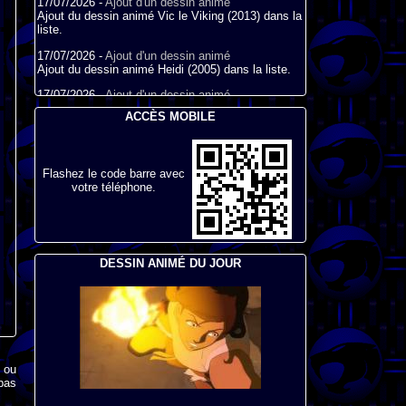
17/07/2026 -
Ajout d'un dessin animé
Ajout du dessin animé Vic le Viking (2013) dans la
liste.
17/07/2026 -
Ajout d'un dessin animé
Ajout du dessin animé Heidi (2005) dans la liste.
17/07/2026 -
Ajout d'un dessin animé
Ajout du dessin animé Heidi et le lynx des
ACCÈS MOBILE
montagnes (2025) dans la liste.
17/07/2026 -
Ajout d'un dessin animé
Ajout du dessin animé Heidi (2015) dans la liste.
Flashez le code barre avec
17/07/2026 -
Ajout d'un dessin animé
votre téléphone.
Ajout du dessin animé Heidi (1995) dans la liste.
09/07/2026 -
Ajout d'un dessin animé
Ajout du dessin animé Genki l'Aventurier de la
Chance (2006) dans la liste.
DESSIN ANIMÉ DU JOUR
04/07/2026 -
Ajout d'un dessin animé
Ajout du dessin animé Vilain Petit Canard (2000)
dans la liste.
x ou
pas