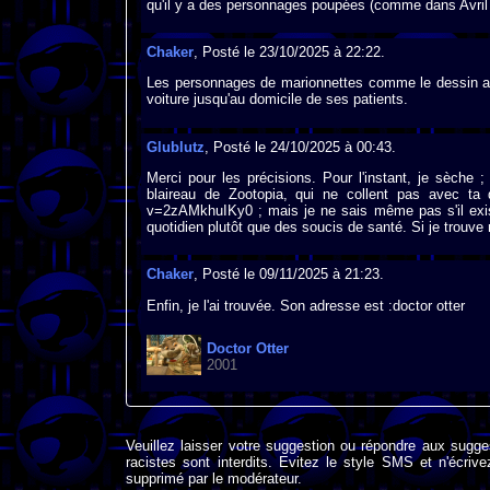
qu'il y a des personnages poupées (comme dans Avril
Chaker
, Posté le 23/10/2025 à 22:22.
Les personnages de marionnettes comme le dessin a
voiture jusqu'au domicile de ses patients.
Glublutz
, Posté le 24/10/2025 à 00:43.
Merci pour les précisions. Pour l'instant, je sèche 
blaireau de Zootopia, qui ne collent pas avec ta 
v=2zAMkhuIKy0 ; mais je ne sais même pas s'il existe
quotidien plutôt que des soucis de santé. Si je trouve 
Chaker
, Posté le 09/11/2025 à 21:23.
Enfin, je l'ai trouvée. Son adresse est :doctor otter
Doctor Otter
2001
Veuillez laisser votre suggestion ou répondre aux sugge
racistes sont interdits. Evitez le style SMS et n'éc
supprimé par le modérateur.