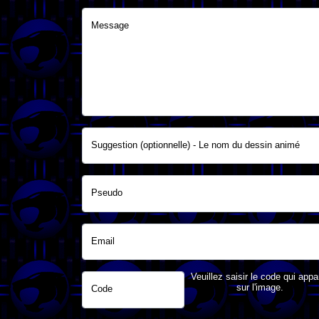
Message
Suggestion (optionnelle) - Le nom du dessin animé
Pseudo
Email
Veuillez saisir le code qui appa
sur l'image.
Code