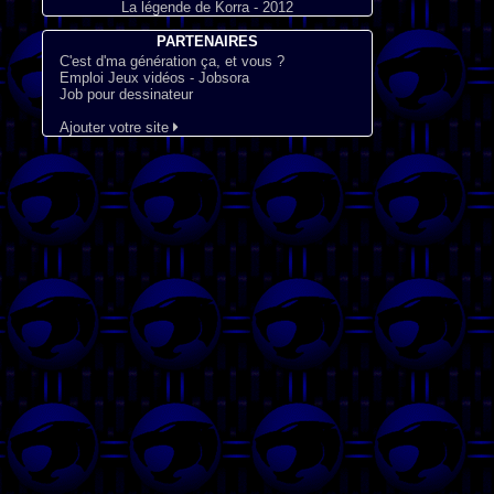
La légende de Korra - 2012
PARTENAIRES
C'est d'ma génération ça, et vous ?
Emploi Jeux vidéos - Jobsora
Job pour dessinateur
Ajouter votre site