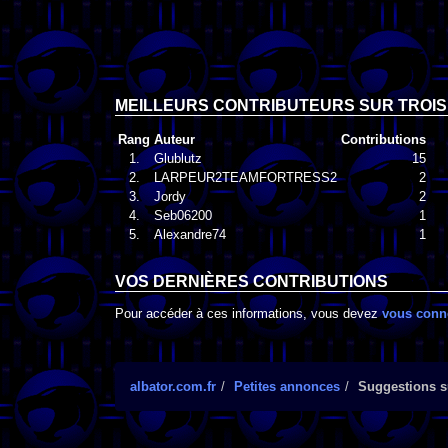
MEILLEURS CONTRIBUTEURS SUR TROIS
Rang
Auteur
Contributions
1.
Glublutz
15
2.
LARPEUR2TEAMFORTRESS2
2
3.
Jordy
2
4.
Seb06200
1
5.
Alexandre74
1
VOS DERNIÈRES CONTRIBUTIONS
Pour accéder à ces informations, vous devez
vous conn
albator.com.fr
Petites annonces
Suggestions su