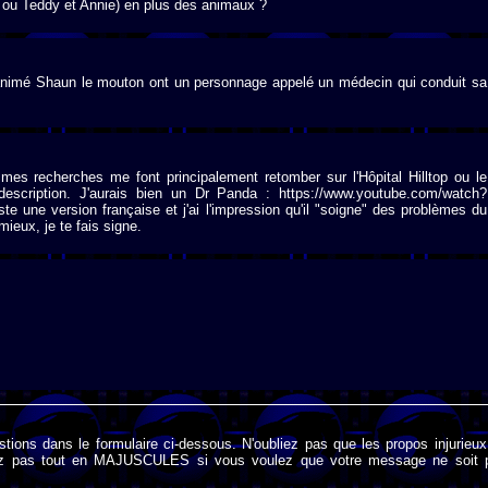
 ou Teddy et Annie) en plus des animaux ?
nimé Shaun le mouton ont un personnage appelé un médecin qui conduit sa
; mes recherches me font principalement retomber sur l'Hôpital Hilltop ou le
description. J'aurais bien un Dr Panda : https://www.youtube.com/watch?
 une version française et j'ai l'impression qu'il "soigne" des problèmes du
mieux, je te fais signe.
stions dans le formulaire ci-dessous. N'oubliez pas que les propos injurieu
rivez pas tout en MAJUSCULES si vous voulez que votre message ne soit 