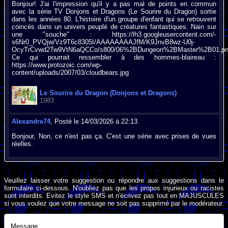
Bonjour! J'ai l'impression qu'il y a pas mal de points en commun
avec la série TV Donjons et Dragons (Le Sourire du Dragon) sortie
dans les années 80. L'histoire d'un groupe d'enfant qui se retrouvent
coincés dans un univers peuplé de créatures fantastiques. Nain sur
une "souche" : https://lh3.googleusercontent.com/-
s6Nr0_PVQjw/Vz9T6c8305I/AAAAAAAAJfM/K9JnvB8wz-U0j-
OcyTrCvwd2Tw9VtN6aQCCo/s800/06%2BDungeon%2BMaster%2B01.p
Ce qui pourrait ressembler à des hommes-blaireau :
https://www.protozoic.com/wp-
content/uploads/2007/03/cloudbears.jpg
Le Sourire du Dragon (Donjons et Dragons)
1983
Alexandre74
, Posté le 14/03/2026 à 22:13.
Bonjour, Non, ce n'est pas ça. C'est une série avec prises de vues
réelles.
Veuillez laisser votre suggestion ou répondre aux suggestions dans le
formulaire ci-dessous. N'oubliez pas que les propos injurieux ou racistes
sont interdits. Evitez le style SMS et n'écrivez pas tout en MAJUSCULES
si vous voulez que votre message ne soit pas supprimé par le modérateur.
Message