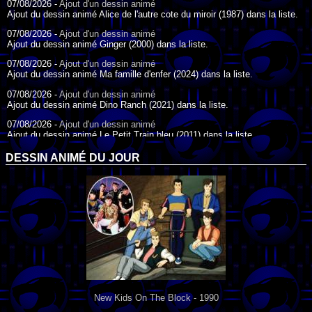
07/08/2026 -
Ajout d'un dessin animé
Ajout du dessin animé Alice de l'autre cote du miroir (1987) dans la liste.
07/08/2026 -
Ajout d'un dessin animé
Ajout du dessin animé Ginger (2000) dans la liste.
07/08/2026 -
Ajout d'un dessin animé
Ajout du dessin animé Ma famille d'enfer (2024) dans la liste.
07/08/2026 -
Ajout d'un dessin animé
Ajout du dessin animé Dino Ranch (2021) dans la liste.
07/08/2026 -
Ajout d'un dessin animé
Ajout du dessin animé Le Petit Train bleu (2011) dans la liste.
07/08/2026 -
Ajout d'un dessin animé
DESSIN ANIMÉ DU JOUR
Ajout du dessin animé Agent Spécial Oso (2009) dans la liste.
17/07/2026 -
Ajout d'un dessin animé
Ajout du dessin animé Peter Pan (1988) dans la liste.
17/07/2026 -
Ajout d'un dessin animé
Ajout du dessin animé Le Bossu de Notre-Dame (1996) dans la liste.
New Kids On The Block - 1990