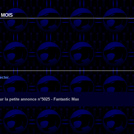
 MOIS
ecter
.
r la petite annonce n°5025 - Fantastic Max