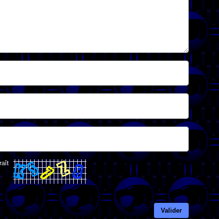
raît
Valider