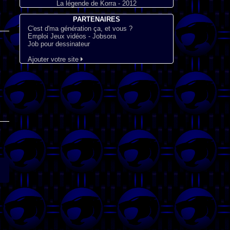
La légende de Korra - 2012
PARTENAIRES
C'est d'ma génération ça, et vous ?
Emploi Jeux vidéos - Jobsora
Job pour dessinateur
Ajouter votre site