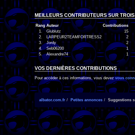
MEILLEURS CONTRIBUTEURS SUR TROIS
Rang
Auteur
Contributions
1.
Glublutz
15
2.
LARPEUR2TEAMFORTRESS2
2
3.
Jordy
2
4.
Seb06200
1
5.
Alexandre74
1
VOS DERNIÈRES CONTRIBUTIONS
Pour accéder à ces informations, vous devez
vous conn
albator.com.fr
Petites annonces
Suggestions su