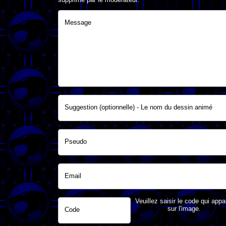
Message
Suggestion (optionnelle) - Le nom du dessin animé
Pseudo
Email
Veuillez saisir le code qui appa
sur l'image.
Code