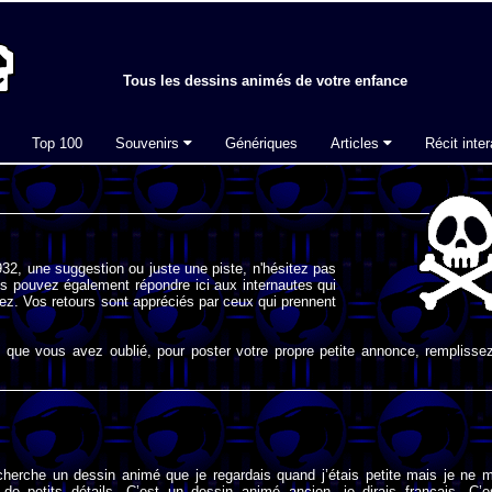
Tous les dessins animés de votre enfance
Top 100
Souvenirs
Génériques
Articles
Récit inter
32, une suggestion ou juste une piste, n'hésitez pas
s pouvez également répondre ici aux internautes qui
ez. Vos retours sont appréciés par ceux qui prennent
que vous avez oublié, pour poster votre propre petite annonce, remplissez
 cherche un dessin animé que je regardais quand j’étais petite mais je ne 
de petits détails. C’est un dessin animé ancien, je dirais français. C’e