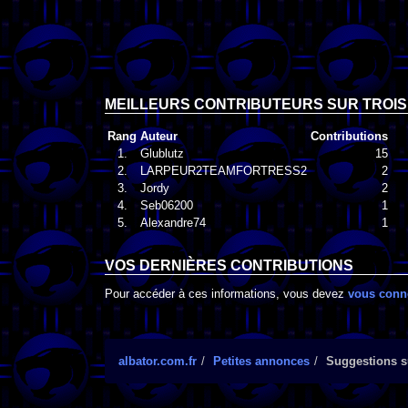
MEILLEURS CONTRIBUTEURS SUR TROIS
Rang
Auteur
Contributions
1.
Glublutz
15
2.
LARPEUR2TEAMFORTRESS2
2
3.
Jordy
2
4.
Seb06200
1
5.
Alexandre74
1
VOS DERNIÈRES CONTRIBUTIONS
Pour accéder à ces informations, vous devez
vous conn
albator.com.fr
Petites annonces
Suggestions s