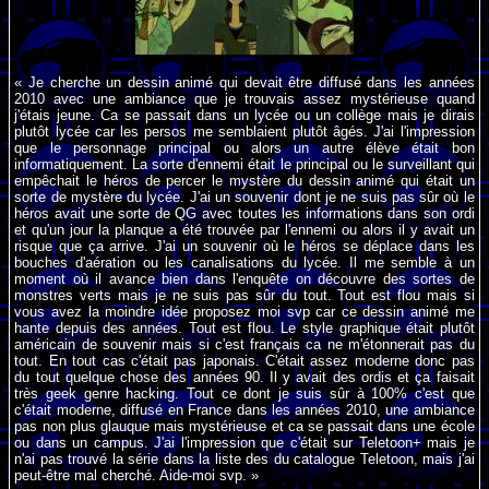
« Je cherche un dessin animé qui devait être diffusé dans les années
2010 avec une ambiance que je trouvais assez mystérieuse quand
j'étais jeune. Ca se passait dans un lycée ou un collège mais je dirais
plutôt lycée car les persos me semblaient plutôt âgés. J'ai l'impression
que le personnage principal ou alors un autre élève était bon
informatiquement. La sorte d'ennemi était le principal ou le surveillant qui
empêchait le héros de percer le mystère du dessin animé qui était un
sorte de mystère du lycée. J'ai un souvenir dont je ne suis pas sûr où le
héros avait une sorte de QG avec toutes les informations dans son ordi
et qu'un jour la planque a été trouvée par l'ennemi ou alors il y avait un
risque que ça arrive. J'ai un souvenir où le héros se déplace dans les
bouches d'aération ou les canalisations du lycée. Il me semble à un
moment où il avance bien dans l'enquête on découvre des sortes de
monstres verts mais je ne suis pas sûr du tout. Tout est flou mais si
vous avez la moindre idée proposez moi svp car ce dessin animé me
hante depuis des années. Tout est flou. Le style graphique était plutôt
américain de souvenir mais si c'est français ca ne m'étonnerait pas du
tout. En tout cas c'était pas japonais. C'était assez moderne donc pas
du tout quelque chose des années 90. Il y avait des ordis et ça faisait
très geek genre hacking. Tout ce dont je suis sûr à 100% c'est que
c'était moderne, diffusé en France dans les années 2010, une ambiance
pas non plus glauque mais mystérieuse et ca se passait dans une école
ou dans un campus. J'ai l'impression que c'était sur Teletoon+ mais je
n'ai pas trouvé la série dans la liste des du catalogue Teletoon, mais j'ai
peut-être mal cherché. Aide-moi svp. »