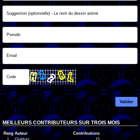
Suggestion (optionnelle) - Le nom du dessin animé
Pseudo
Email
Code
Valider
MEILLEURS CONTRIBUTEURS SUR TROIS MOIS
Rang
Auteur
Contributions
1.
Glublutz
15