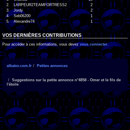
2.
LARPEUR2TEAMFORTRESS2
2
3.
Jordy
2
4.
Seb06200
1
5.
Alexandre74
1
VOS DERNIÈRES CONTRIBUTIONS
Pour accéder à ces informations, vous devez
vous connecter
.
albator.com.fr
Petites annonces
Suggestions sur la petite annonce n°4858 - Omer et le fils de
l'étoile