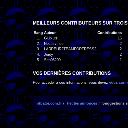
MEILLEURS CONTRIBUTEURS SUR TROIS
Rang
Auteur
Contributions
1.
Glublutz
15
2.
Noctisvince
2
3.
LARPEUR2TEAMFORTRESS2
2
4.
Jordy
2
5.
Seb06200
1
VOS DERNIÈRES CONTRIBUTIONS
Pour accéder à ces informations, vous devez
vous conn
albator.com.fr
Petites annonces
Suggestions su