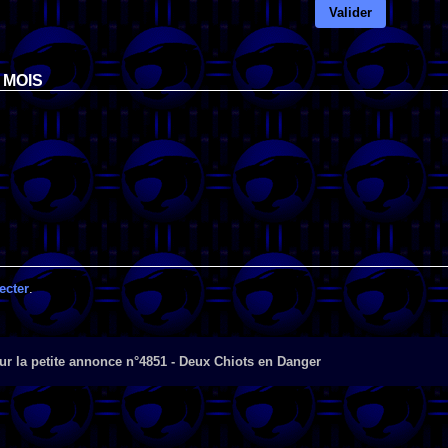
Valider
 MOIS
ecter
.
r la petite annonce n°4851 - Deux Chiots en Danger