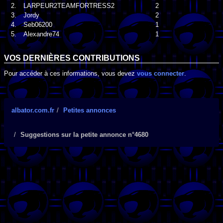
2.
LARPEUR2TEAMFORTRESS2
2
3.
Jordy
2
4.
Seb06200
1
5.
Alexandre74
1
VOS DERNIÈRES CONTRIBUTIONS
Pour accéder à ces informations, vous devez
vous connecter
.
albator.com.fr
Petites annonces
Suggestions sur la petite annonce n°4680