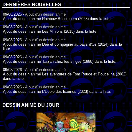
DERNIÈRES NOUVELLES
09/08/2026 -
Ajout d'un dessin animé
Ajout du dessin animé Rainbow Bubblegem (2023) dans la liste.
09/08/2026 -
Ajout d'un dessin animé
Ajout du dessin animé Les Minions (2015) dans la liste.
09/08/2026 -
Ajout d'un dessin animé
Ajout du dessin animé Dee et compagnie au pays d'Oz (2024) dans la
liste.
09/08/2026 -
Ajout d'un dessin animé
Ajout du dessin animé Tarzan chez les singes (1998) dans la liste.
09/08/2026 -
Ajout d'un dessin animé
Ajout du dessin animé Les aventures de Tom Pouce et Poucelina (2002)
dans la liste.
09/08/2026 -
Ajout d'un dessin animé
Ajout du dessin animé L'Ecole des licornes (2023) dans la liste.
09/08/2026 -
Ajout d'un dessin animé
Ajout du dessin animé Wonder Choux ! (2006) dans la liste.
DESSIN ANIMÉ DU JOUR
09/08/2026 -
Ajout d'un dessin animé
Ajout du dessin animé Anna et ses amis (2022) dans la liste.
09/08/2026 -
Ajout d'un dessin animé
Ajout du dessin animé Tom Pouce en trouble (1940) dans la liste.