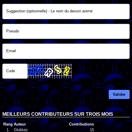
Suggestion (optionnelle) - Le nom du dessin animé
Pseudo
Email
Code
Valider
MEILLEURS CONTRIBUTEURS SUR TROIS MOIS
Rang
Auteur
Contributions
1.
Glublutz
15