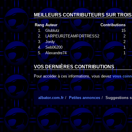
MEILLEURS CONTRIBUTEURS SUR TROIS
Rang
Auteur
Contributions
1.
Glublutz
15
2.
LARPEUR2TEAMFORTRESS2
2
3.
Jordy
2
4.
Seb06200
1
5.
Alexandre74
1
VOS DERNIÈRES CONTRIBUTIONS
Pour accéder à ces informations, vous devez
vous conn
albator.com.fr
Petites annonces
Suggestions su