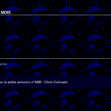
 MOIS
ecter
.
r la petite annonce n°4480 - Chris Colorado