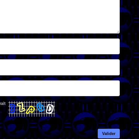
raît
Valider