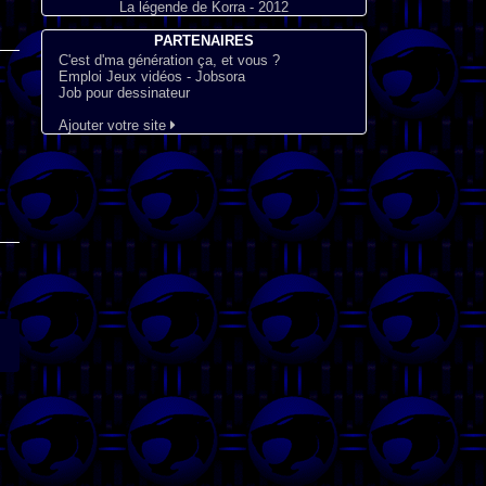
La légende de Korra - 2012
PARTENAIRES
C'est d'ma génération ça, et vous ?
Emploi Jeux vidéos - Jobsora
Job pour dessinateur
Ajouter votre site