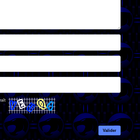
raît
Valider