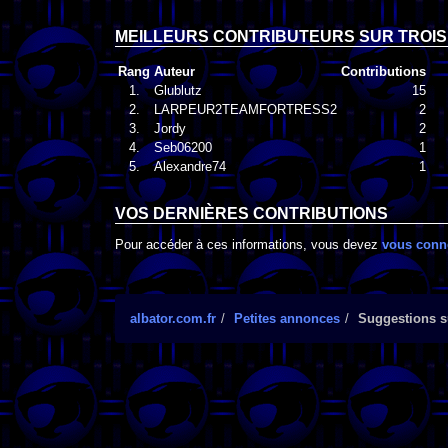
MEILLEURS CONTRIBUTEURS SUR TROIS
Rang
Auteur
Contributions
1.
Glublutz
15
2.
LARPEUR2TEAMFORTRESS2
2
3.
Jordy
2
4.
Seb06200
1
5.
Alexandre74
1
VOS DERNIÈRES CONTRIBUTIONS
Pour accéder à ces informations, vous devez
vous conn
albator.com.fr
Petites annonces
Suggestions su