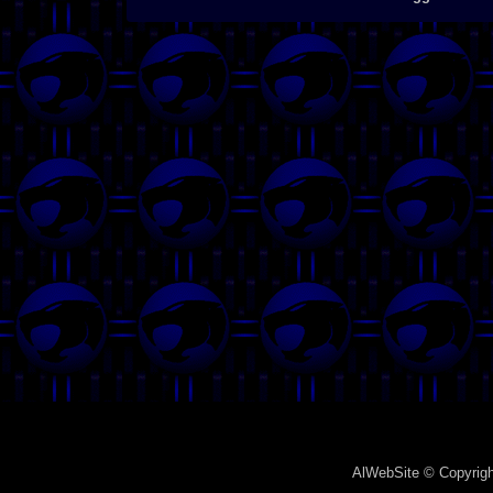
AlWebSite
© Copyrigh