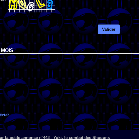
Valider
 MOIS
ecter
.
ur la petite annonce n°443 - Yuki, le combat des Shoguns