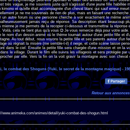
st très vague, je me souviens juste qu'il s'agissait d'une jeune fille habillée 
un kimono et qu'elle était accompagnée d'un cheval blanc qui sauf erreur meurt
nellement je ne me souvenais de rien de plus, mais en faisant une recherche 
r un autre forum ou une personne cherche à voir exactement le même ani
malheureusement jamais reçu de réponse. Sa description étant beaucoup pl
la mienne je me permets de la recopier ci-dessous et transmettrai la réponse 
 Voilà, cela ne tient plus qu'à vous
Je vous remercie déjà pour votre aide. 
e le nom d'un dessin animé où le thème tournait autour d'une petite fille et d'
tagne. Au tout début, nous voyons la petite fille et ses parents autour d'un fe
age où régnait la misère (me semble-t-il) il neige, et cette scène laisse pens
ont dans le ciel. Ensuite la petite fille sera chargée d'une mission et on la vo
ans le village. Durant le film elle suivra les villageois et sera protégée par 
rocher par elle. Vers la fin on la voit gravir la montagne avec son cheval 
i, le combat des Shoguns (Yuki, le secret de la montagne magique)
- 19
Partager
Retour aux annonces
://www.animeka.com/animes/detail/yuki-combat-des-shogun.html