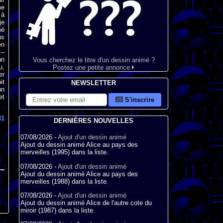
me
 à
je
mé
us
en
--
un
Vous cherchez le titre d'un dessin animé ?
u,
Postez une petite annonce
er
it
NEWSLETTER
un
et
S'inscrire
81
DERNIÈRES NOUVELLES
07/08/2026 -
Ajout d'un dessin animé
Ajout du dessin animé Alice au pays des
merveilles (1995) dans la liste.
07/08/2026 -
Ajout d'un dessin animé
Ajout du dessin animé Alice au pays des
merveilles (1988) dans la liste.
07/08/2026 -
Ajout d'un dessin animé
Ajout du dessin animé Alice de l'autre cote du
miroir (1987) dans la liste.