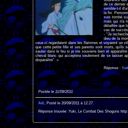
de ce dernier e
semble-t-il d'
la fin. Person
suis tombé su
mais qui n'a 
détaillée que 
cas de succès.
- "Je recherch
dieu de la mon
ceux-ci regardaient dans les flammes et voyaient un vill
que cette petite fille et ses parents sont morts, qu'ils s
sauter dans le feu si je me souviens bien et apparaître d
cheval blanc qui acceptera seulement de se laisser app
disparaître". »
Réponse :
Yuk
Postée le 11/09/2011.
Adi
, Posté le 20/09/2011 à 12:27.
Réponse trouvée: Yuki, Le Combat Des Shoguns http