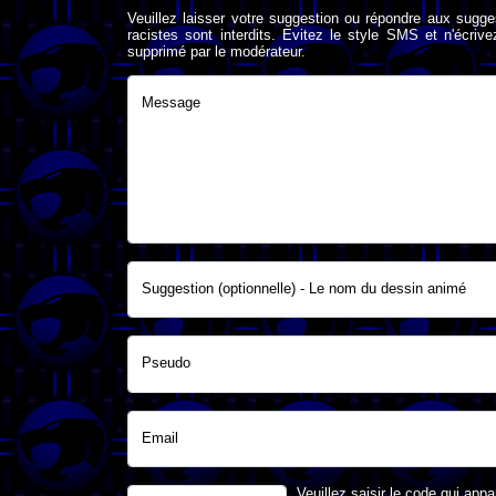
Veuillez laisser votre suggestion ou répondre aux sugge
racistes sont interdits. Evitez le style SMS et n'éc
supprimé par le modérateur.
Message
Suggestion (optionnelle) - Le nom du dessin animé
Pseudo
Email
Veuillez saisir le code qui appa