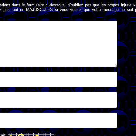
stions dans le formulaire ci-dessous. N'oubliez pas que les propos injurieu
rivez pas tout en MAJUSCULES si vous voulez que votre message ne soit 
raît