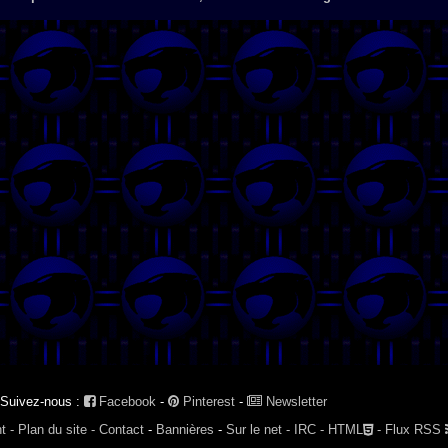
Suivez-nous :
Facebook
-
Pinterest
-
Newsletter
t -
Plan du site -
Contact
-
Bannières
-
Sur le net -
IRC -
HTML
-
Flux RSS