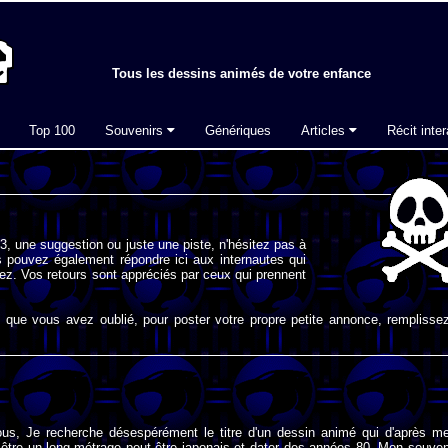
Tous les dessins animés de votre enfance
Top 100
Souvenirs
Génériques
Articles
Récit inter
, une suggestion ou juste une piste, n'hésitez pas à
 pouvez également répondre ici aux internautes qui
ez. Vos retours sont appréciés par ceux qui prennent
que vous avez oublié, pour poster votre propre petite annonce, remplissez
ous, Je recherche désespérément le titre d'un dessin animé qui d'après m
 être un long-métrage peut-être japonais et dater des années 80. Mon souven