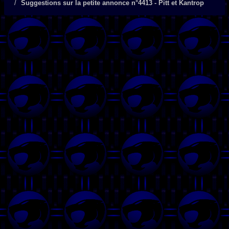
Suggestions sur la petite annonce n°4413 - Pitt et Kantrop