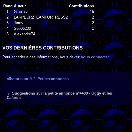
Rang
Auteur
Contributions
1.
Glublutz
15
2.
LARPEUR2TEAMFORTRESS2
2
3.
Jordy
2
4.
Seb06200
1
5.
Alexandre74
1
VOS DERNIÈRES CONTRIBUTIONS
Pour accéder à ces informations, vous devez
vous connecter
.
albator.com.fr
Petites annonces
Suggestions sur la petite annonce n°4408 - Oggy et les
Cafards