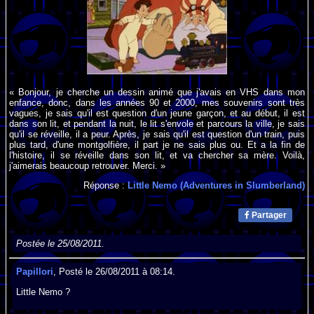
« Bonjour, je cherche un dessin animé que j'avais en VHS dans mon
enfance, donc, dans les années 90 et 2000, mes souvenirs sont très
vagues, je sais qu'il est question d'un jeune garçon, et au début, il est
dans son lit, et pendant la nuit, le lit s'envole et parcours la ville, je sais
qu'il se réveille, il a peur. Après, je sais qu'il est question d'un train, puis
plus tard, d'une montgolfière, il part je ne sais plus ou. Et a la fin de
l'histoire, il se réveille dans son lit, et va chercher sa mère. Voilà,
j'aimerais beaucoup retrouver. Merci. »
Réponse :
Little Nemo (Adventures in Slumberland)
Partager
Postée le 25/08/2011.
Papillori
, Posté le 26/08/2011 à 08:14.
Little Nemo ?