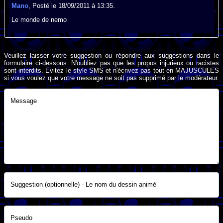
Mano
, Posté le 18/09/2011 à 13:35.
Le monde de nemo
Veuillez laisser votre suggestion ou répondre aux suggestions dans le
formulaire ci-dessous. N'oubliez pas que les propos injurieux ou racistes
sont interdits. Evitez le style SMS et n'écrivez pas tout en MAJUSCULES
si vous voulez que votre message ne soit pas supprimé par le modérateur.
Message
Suggestion (optionnelle) - Le nom du dessin animé
Pseudo