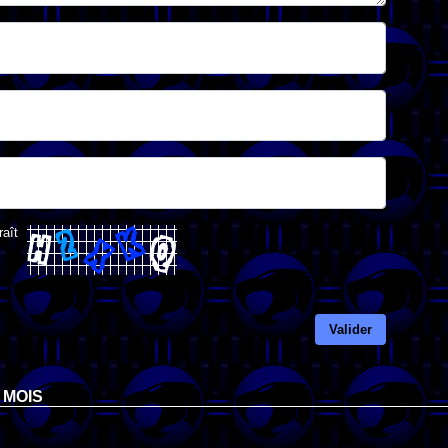
raît
Valider
 MOIS