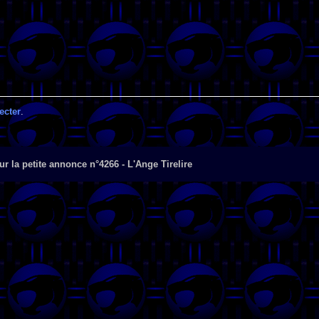
ecter
.
r la petite annonce n°4266 - L'Ange Tirelire