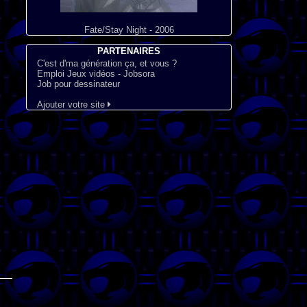
Fate/Stay Night - 2006
PARTENAIRES
C'est d'ma génération ça, et vous ?
Emploi Jeux vidéos - Jobsora
Job pour dessinateur
Ajouter votre site