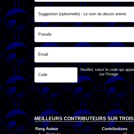
Suggestion (optionnelle) - Le nom du dessin animé
Pseudo
Email
Veuillez saisir le code qui appa
sur l'image.
Code
MEILLEURS CONTRIBUTEURS SUR TROIS
Rang
Auteur
Contributions