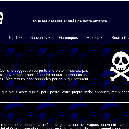
Tous les dessins animés de votre enfance
Top 100
Souvenirs
Génériques
Articles
Récit inter
66, une suggestion ou juste une piste, n'hésitez pas
s pouvez également répondre ici aux internautes qui
ez. Vos retours sont appréciés par ceux qui prennent
que vous avez oublié, pour poster votre propre petite annonce, remplissez
 recherche un dessin animé mais je n’ai que de vagues souvenirs. Je 
elui-ci était un one shot découpé en trois histoires (je ne me rappelle que deu