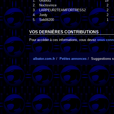
1.
Glublutz
15
2.
Noctisvince
2
3.
LARPEUR2TEAMFORTRESS2
2
4.
Jordy
2
5.
Seb06200
1
VOS DERNIÈRES CONTRIBUTIONS
Pour accéder à ces informations, vous devez
vous conn
albator.com.fr
Petites annonces
Suggestions su