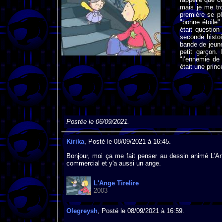
mais je me tr
première se p
"bonne étoile" 
était questio
seconde histoi
bande de jeune
petit garçon.
"l’ennemie de
était une princ
Postée le 06/09/2021.
Kirika
, Posté le 08/09/2021 à 16:45.
Bonjour, moi ça me fait penser au dessin animé L'An
commercial et y'a aussi un ange.
L'Ange Tirelire
2003
Olegreysh
, Posté le 08/09/2021 à 16:59.