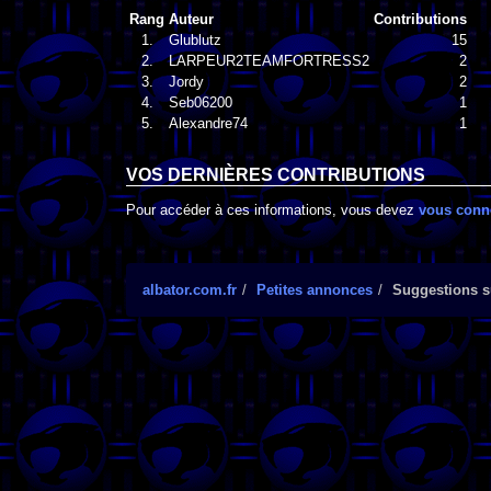
Rang
Auteur
Contributions
1.
Glublutz
15
2.
LARPEUR2TEAMFORTRESS2
2
3.
Jordy
2
4.
Seb06200
1
5.
Alexandre74
1
VOS DERNIÈRES CONTRIBUTIONS
Pour accéder à ces informations, vous devez
vous conn
albator.com.fr
Petites annonces
Suggestions su