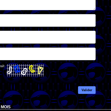
raît
Valider
 MOIS