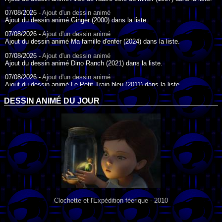
07/08/2026 -
Ajout d'un dessin animé
Ajout du dessin animé Ginger (2000) dans la liste.
07/08/2026 -
Ajout d'un dessin animé
Ajout du dessin animé Ma famille d'enfer (2024) dans la liste.
07/08/2026 -
Ajout d'un dessin animé
Ajout du dessin animé Dino Ranch (2021) dans la liste.
07/08/2026 -
Ajout d'un dessin animé
Ajout du dessin animé Le Petit Train bleu (2011) dans la liste.
07/08/2026 -
Ajout d'un dessin animé
DESSIN ANIMÉ DU JOUR
Ajout du dessin animé Agent Spécial Oso (2009) dans la liste.
17/07/2026 -
Ajout d'un dessin animé
Ajout du dessin animé Peter Pan (1988) dans la liste.
17/07/2026 -
Ajout d'un dessin animé
Ajout du dessin animé Le Bossu de Notre-Dame (1996) dans la liste.
Clochette et l'Expédition féerique - 2010