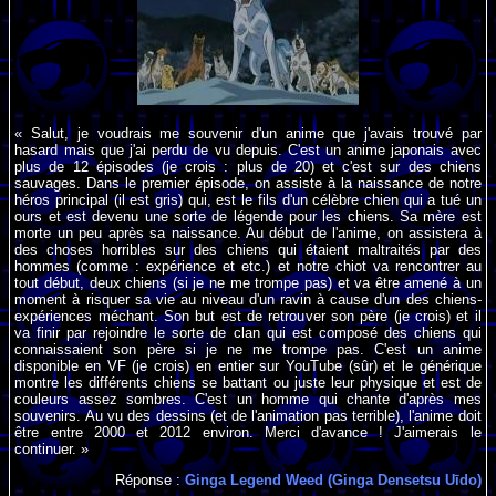
« Salut, je voudrais me souvenir d'un anime que j'avais trouvé par
hasard mais que j'ai perdu de vu depuis. C'est un anime japonais avec
plus de 12 épisodes (je crois : plus de 20) et c'est sur des chiens
sauvages. Dans le premier épisode, on assiste à la naissance de notre
héros principal (il est gris) qui, est le fils d'un célèbre chien qui a tué un
ours et est devenu une sorte de légende pour les chiens. Sa mère est
morte un peu après sa naissance. Au début de l'anime, on assistera à
des choses horribles sur des chiens qui étaient maltraités par des
hommes (comme : expérience et etc.) et notre chiot va rencontrer au
tout début, deux chiens (si je ne me trompe pas) et va être amené à un
moment à risquer sa vie au niveau d'un ravin à cause d'un des chiens-
expériences méchant. Son but est de retrouver son père (je crois) et il
va finir par rejoindre le sorte de clan qui est composé des chiens qui
connaissaient son père si je ne me trompe pas. C'est un anime
disponible en VF (je crois) en entier sur YouTube (sûr) et le générique
montre les différents chiens se battant ou juste leur physique et est de
couleurs assez sombres. C'est un homme qui chante d'après mes
souvenirs. Au vu des dessins (et de l'animation pas terrible), l'anime doit
être entre 2000 et 2012 environ. Merci d'avance ! J'aimerais le
continuer. »
Réponse :
Ginga Legend Weed (Ginga Densetsu Uīdo)