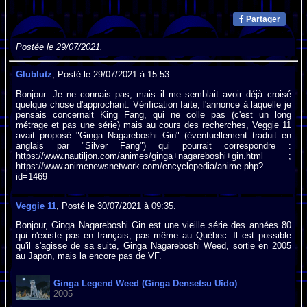
Partager
Postée le 29/07/2021.
Glublutz
, Posté le 29/07/2021 à 15:53.
Bonjour. Je ne connais pas, mais il me semblait avoir déjà croisé
quelque chose d'approchant. Vérification faite, l'annonce à laquelle je
pensais concernait King Fang, qui ne colle pas (c'est un long
métrage et pas une série) mais au cours des recherches, Veggie 11
avait proposé "Ginga Nagareboshi Gin" (éventuellement traduit en
anglais par "Silver Fang") qui pourrait correspondre :
https://www.nautiljon.com/animes/ginga+nagareboshi+gin.html ;
https://www.animenewsnetwork.com/encyclopedia/anime.php?
id=1469
Veggie 11
, Posté le 30/07/2021 à 09:35.
Bonjour, Ginga Nagareboshi Gin est une vieille série des années 80
qui n'existe pas en français, pas même au Québec. Il est possible
qu'il s'agisse de sa suite, Ginga Nagareboshi Weed, sortie en 2005
au Japon, mais la encore pas de VF.
Ginga Legend Weed (Ginga Densetsu Uīdo)
2005