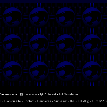
Suivez-nous :
Facebook
-
Pinterest
-
Newsletter
t -
Plan du site -
Contact
-
Bannières
-
Sur le net -
IRC -
HTML
-
Flux RSS