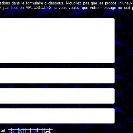
stions dans le formulaire ci-dessous. N'oubliez pas que les propos injurieu
rivez pas tout en MAJUSCULES si vous voulez que votre message ne soit 
raît