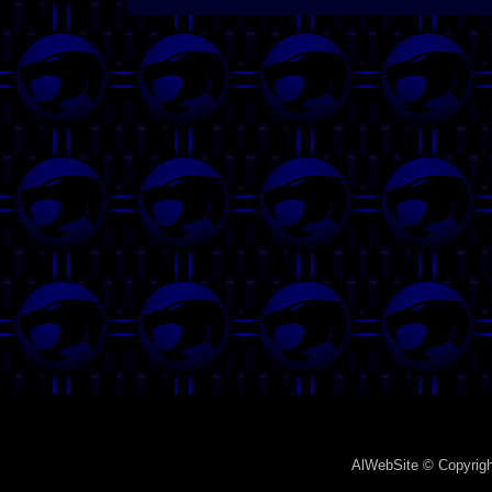
AlWebSite
© Copyrigh