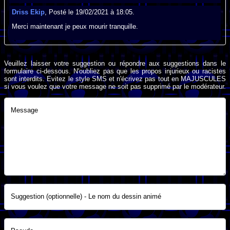
Driss Ekip
, Posté le 19/02/2021 à 18:05.
Merci maintenant je peux mourir tranquille.
Veuillez laisser votre suggestion ou répondre aux suggestions dans le
formulaire ci-dessous. N'oubliez pas que les propos injurieux ou racistes
sont interdits. Evitez le style SMS et n'écrivez pas tout en MAJUSCULES
si vous voulez que votre message ne soit pas supprimé par le modérateur.
Message
Suggestion (optionnelle) - Le nom du dessin animé