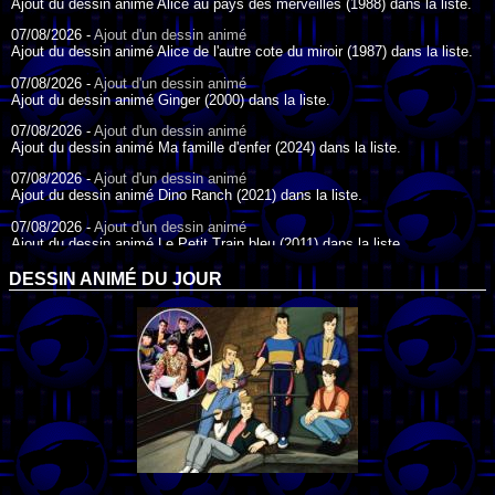
Ajout du dessin animé Alice au pays des merveilles (1988) dans la liste.
07/08/2026 -
Ajout d'un dessin animé
Ajout du dessin animé Alice de l'autre cote du miroir (1987) dans la liste.
07/08/2026 -
Ajout d'un dessin animé
Ajout du dessin animé Ginger (2000) dans la liste.
07/08/2026 -
Ajout d'un dessin animé
Ajout du dessin animé Ma famille d'enfer (2024) dans la liste.
07/08/2026 -
Ajout d'un dessin animé
Ajout du dessin animé Dino Ranch (2021) dans la liste.
07/08/2026 -
Ajout d'un dessin animé
Ajout du dessin animé Le Petit Train bleu (2011) dans la liste.
07/08/2026 -
Ajout d'un dessin animé
DESSIN ANIMÉ DU JOUR
Ajout du dessin animé Agent Spécial Oso (2009) dans la liste.
17/07/2026 -
Ajout d'un dessin animé
Ajout du dessin animé Peter Pan (1988) dans la liste.
17/07/2026 -
Ajout d'un dessin animé
Ajout du dessin animé Le Bossu de Notre-Dame (1996) dans la liste.