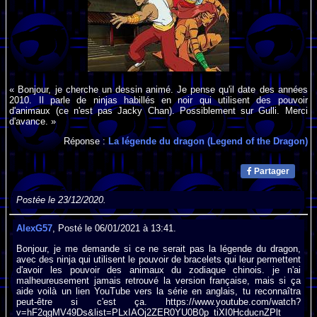
« Bonjour, je cherche un dessin animé. Je pense qu'il date des années
2010. Il parle de ninjas habillés en noir qui utilisent des pouvoir
d'animaux (ce n'est pas Jacky Chan). Possiblement sur Gulli. Merci
d'avance. »
Réponse :
La légende du dragon (Legend of the Dragon)
Partager
Postée le 23/12/2020.
AlexG57
, Posté le 06/01/2021 à 13:41.
Bonjour, je me demande si ce ne serait pas la légende du dragon,
avec des ninja qui utilisent le pouvoir de bracelets qui leur permettent
d'avoir les pouvoir des animaux du zodiaque chinois. je n'ai
malheureusement jamais retrouvé la version française, mais si ça
aide voilà un lien YouTube vers la série en anglais, tu reconnaîtra
peut-être si c'est ça. https://www.youtube.com/watch?
v=hF2qgMV49Ds&list=PLxIAOj2ZER0YU0B0p_tiXI0HcducnZPlt