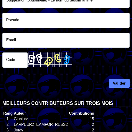
Suggestion (optionnelle) - Le nom du dessin animé
Pseudo
Email
Code
Valider
MEILLEURS CONTRIBUTEURS SUR TROIS MOIS
Rang
Auteur
Contributions
1.
Glublutz
15
2.
LARPEUR2TEAMFORTRESS2
2
3.
Jordy
2