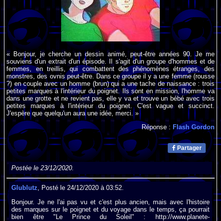
« Bonjour, je cherche un dessin animé, peut-être années 90. Je me
souviens d'un extrait d'un épisode. Il s'agit d'un groupe d'hommes et de
femmes, en treillis, qui combattent des phénomènes étranges, des
monstres, des ovnis peut-être. Dans ce groupe il y a une femme (rousse
?) en couple avec un homme (brun) qui a une tache de naissance : trois
petites marques à l'intérieur du poignet. Ils sont en mission, l'homme va
dans une grotte et ne revient pas, elle y va et trouve un bébé avec trois
petites marques à l'intérieur du poignet. C'est vague et succinct.
J'espère que quelqu'un aura une idée, merci. »
Réponse :
Flash Gordon
Partager
Postée le 23/12/2020.
Glublutz
, Posté le 24/12/2020 à 03:52.
Bonjour. Je ne l'ai pas vu et c'est plus ancien, mais avec l'histoire
des marques sur le poignet et du voyage dans le temps, ça pourrait
bien être "Le Prince du Soleil" : http://www.planete-