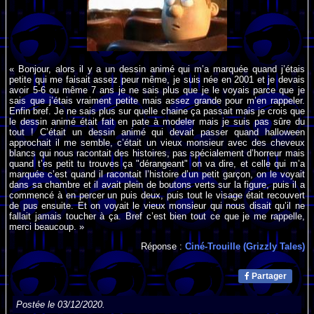
« Bonjour, alors il y a un dessin animé qui m’a marquée quand j’étais
petite qui me faisait assez peur même, je suis née en 2001 et je devais
avoir 5-6 ou même 7 ans je ne sais plus que je le voyais parce que je
sais que j’étais vraiment petite mais assez grande pour m’en rappeler.
Enfin bref. Je ne sais plus sur quelle chaine ça passait mais je crois que
le dessin animé était fait en pate à modeler mais je suis pas sûre du
tout ! C’était un dessin animé qui devait passer quand halloween
approchait il me semble, c’était un vieux monsieur avec des cheveux
blancs qui nous racontait des histoires, pas spécialement d’horreur mais
quand t’es petit tu trouves ça "dérangeant" on va dire, et celle qui m’a
marquée c’est quand il racontait l’histoire d’un petit garçon, on le voyait
dans sa chambre et il avait plein de boutons verts sur la figure, puis il a
commencé à en percer un puis deux, puis tout le visage était recouvert
de pus ensuite. Et on voyait le vieux monsieur qui nous disait qu’il ne
fallait jamais toucher à ça. Bref c’est bien tout ce que je me rappelle,
merci beaucoup. »
Réponse :
Ciné-Trouille (Grizzly Tales)
Partager
Postée le 03/12/2020.