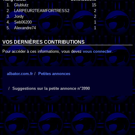
1.
Glublutz
15
2.
LARPEUR2TEAMFORTRESS2
2
3.
Jordy
2
4.
Seb06200
1
5.
Alexandre74
1
VOS DERNIÈRES CONTRIBUTIONS
Pour accéder à ces informations, vous devez
vous connecter
.
albator.com.fr
Petites annonces
Suggestions sur la petite annonce n°3990