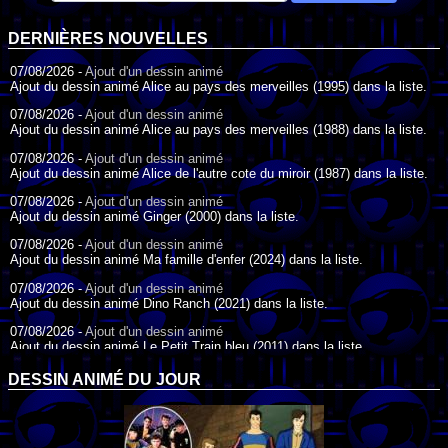
DERNIÈRES NOUVELLES
07/08/2026 -
Ajout d'un dessin animé
Ajout du dessin animé Alice au pays des merveilles (1995) dans la liste.
07/08/2026 -
Ajout d'un dessin animé
Ajout du dessin animé Alice au pays des merveilles (1988) dans la liste.
07/08/2026 -
Ajout d'un dessin animé
Ajout du dessin animé Alice de l'autre cote du miroir (1987) dans la liste.
07/08/2026 -
Ajout d'un dessin animé
Ajout du dessin animé Ginger (2000) dans la liste.
07/08/2026 -
Ajout d'un dessin animé
Ajout du dessin animé Ma famille d'enfer (2024) dans la liste.
07/08/2026 -
Ajout d'un dessin animé
Ajout du dessin animé Dino Ranch (2021) dans la liste.
07/08/2026 -
Ajout d'un dessin animé
Ajout du dessin animé Le Petit Train bleu (2011) dans la liste.
07/08/2026 -
Ajout d'un dessin animé
DESSIN ANIMÉ DU JOUR
Ajout du dessin animé Agent Spécial Oso (2009) dans la liste.
17/07/2026 -
Ajout d'un dessin animé
Ajout du dessin animé Peter Pan (1988) dans la liste.