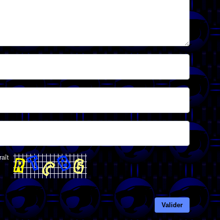
raît
Valider