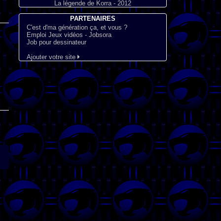
La légende de Korra - 2012
PARTENAIRES
C'est d'ma génération ça, et vous ?
Emploi Jeux vidéos - Jobsora
Job pour dessinateur
Ajouter votre site