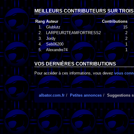
MEILLEURS CONTRIBUTEURS SUR TROIS
Rang
Auteur
Contributions
1.
Glublutz
15
2.
LARPEUR2TEAMFORTRESS2
2
3.
Jordy
2
4.
Seb06200
1
5.
Alexandre74
1
VOS DERNIÈRES CONTRIBUTIONS
Pour accéder à ces informations, vous devez
vous conn
albator.com.fr
Petites annonces
Suggestions s