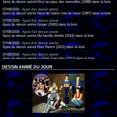
Ajout du dessin animé Alice au pays des merveilles (1988) dans la liste.
07/08/2026 -
Ajout d'un dessin animé
Ajout du dessin animé Alice de l'autre cote du miroir (1987) dans la liste.
07/08/2026 -
Ajout d'un dessin animé
Ajout du dessin animé Ginger (2000) dans la liste.
07/08/2026 -
Ajout d'un dessin animé
Ajout du dessin animé Ma famille d'enfer (2024) dans la liste.
07/08/2026 -
Ajout d'un dessin animé
Ajout du dessin animé Dino Ranch (2021) dans la liste.
07/08/2026 -
Ajout d'un dessin animé
Ajout du dessin animé Le Petit Train bleu (2011) dans la liste.
07/08/2026 -
Ajout d'un dessin animé
DESSIN ANIMÉ DU JOUR
Ajout du dessin animé Agent Spécial Oso (2009) dans la liste.
17/07/2026 -
Ajout d'un dessin animé
Ajout du dessin animé Peter Pan (1988) dans la liste.
17/07/2026 -
Ajout d'un dessin animé
Ajout du dessin animé Le Bossu de Notre-Dame (1996) dans la liste.