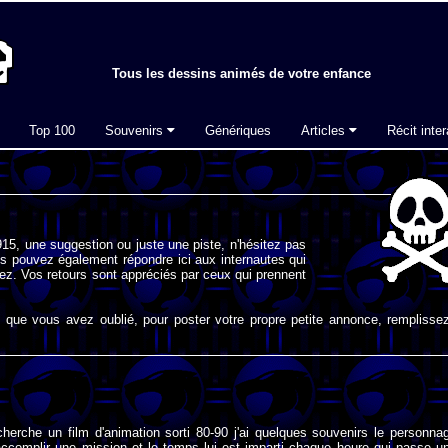
Tous les dessins animés de votre enfance
Top 100
Souvenirs
Génériques
Articles
Récit inter
15, une suggestion ou juste une piste, n'hésitez pas
s pouvez également répondre ici aux internautes qui
ez. Vos retours sont appréciés par ceux qui prennent
que vous avez oublié, pour poster votre propre petite annonce, remplissez
cherche un film d'animation sorti 80-90 j'ai quelques souvenirs le personna
 accomplir une mission et le temps lui est imparti chaque heure qui passe u