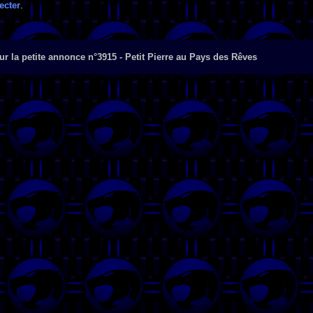
ecter
.
r la petite annonce n°3915 - Petit Pierre au Pays des Rêves