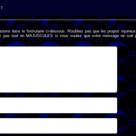
 ?
stions dans le formulaire ci-dessous. N'oubliez pas que les propos injurieu
rivez pas tout en MAJUSCULES si vous voulez que votre message ne soit 