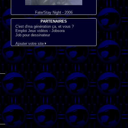
Fate/Stay Night - 2006
PARTENAIRES
C'est d'ma génération ça, et vous ?
Emploi Jeux vidéos - Jobsora
Job pour dessinateur
Ajouter votre site