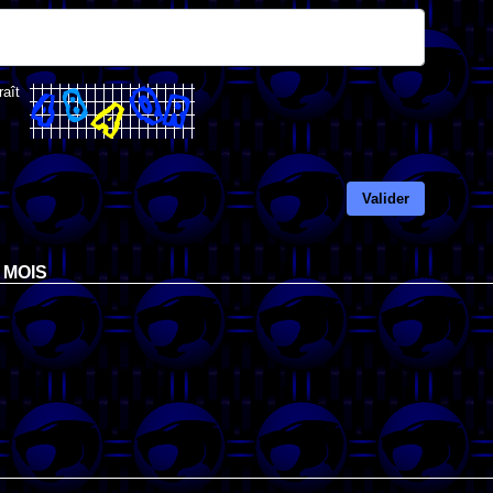
raît
Valider
 MOIS