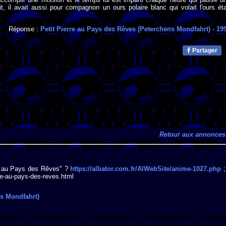
it, il avait aussi pour compagnon un ours polaire blanc qui volait l'ours éta
Réponse :
Petit Pierre au Pays des Rêves (Peterchens Mondfahrt)
- 19
Partager
Retour aux annonces
re au Pays des Rêves" ?
https://albator.com.fr/AlWebSite/anime-1027.php
;
re-au-pays-des-reves.html
ns Mondfahrt)