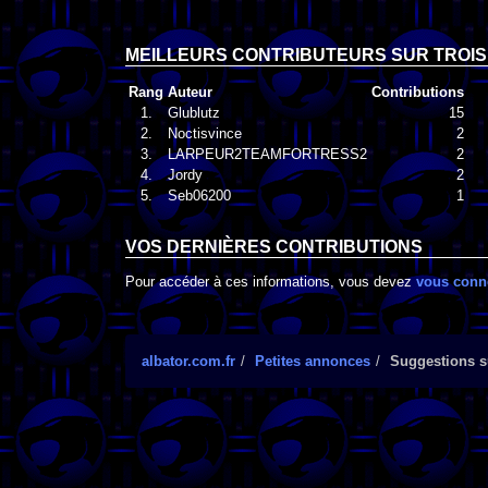
MEILLEURS CONTRIBUTEURS SUR TROIS
Rang
Auteur
Contributions
1.
Glublutz
15
2.
Noctisvince
2
3.
LARPEUR2TEAMFORTRESS2
2
4.
Jordy
2
5.
Seb06200
1
VOS DERNIÈRES CONTRIBUTIONS
Pour accéder à ces informations, vous devez
vous conn
albator.com.fr
Petites annonces
Suggestions su