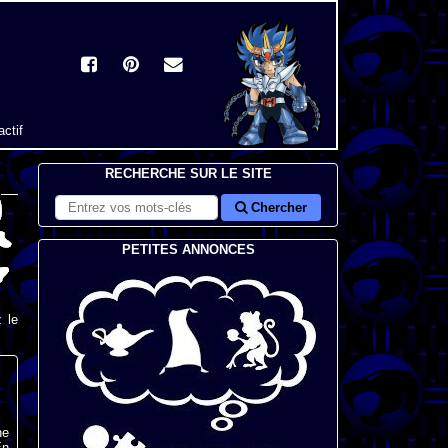
actif
RECHERCHE SUR LE SITE
Chercher
PETITES ANNONCES
 le
ne
En