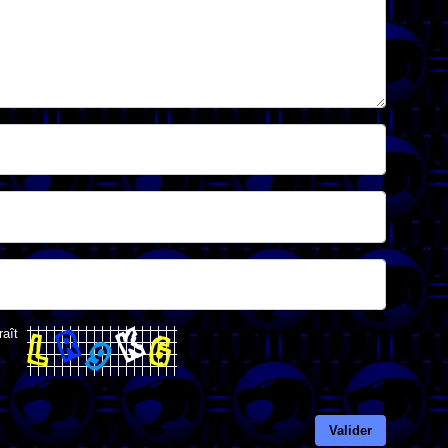
raît
Valider